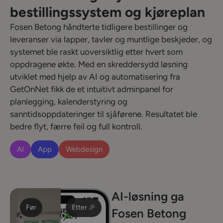
bestillingssystem og kjøreplan
Fosen Betong håndterte tidligere bestillinger og
leveranser via lapper, tavler og muntlige beskjeder, og
systemet ble raskt uoversiktlig etter hvert som
oppdragene økte. Med en skreddersydd løsning
utviklet med hjelp av AI og automatisering fra
GetOnNet fikk de et intuitivt adminpanel for
planlegging, kalenderstyring og
sanntidsoppdateringer til sjåførene. Resultatet ble
bedre flyt, færre feil og full kontroll.
AI
App
Webdesign
AI-løsning ga
Før
Etter 🎉
Fosen Betong