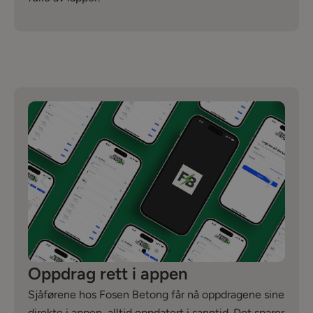
Oppdrag rett i appen
Sjåførene hos Fosen Betong får nå oppdragene sine
direkte i appen, alltid oppdatert i sanntid. Det sparer