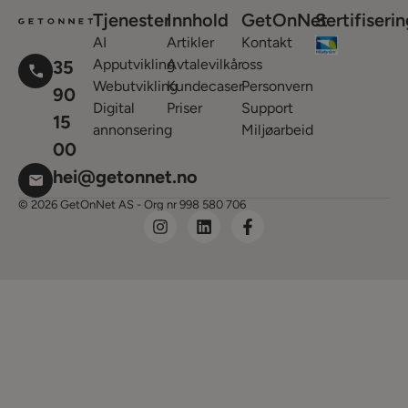
Tjenester
Innhold
GetOnNet
Sertifiseri
AI
Artikler
Kontakt
Apputvikling
Avtalevilkår
oss
35
Webutvikling
Kundecaser
Personvern
90
Digital
Priser
Support
15
annonsering
Miljøarbeid
00
hei@getonnet.no
© 2026 GetOnNet AS - Org nr 998 580 706