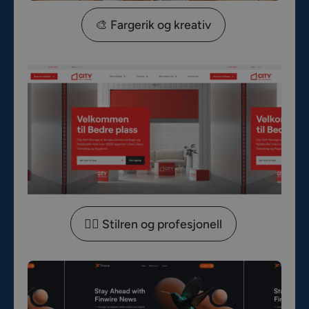
🎨 Fargerik og kreativ
🧑‍⚖️ Stilren og profesjonell