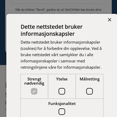
Når du klikker "Send", godtar du at GetOnNet kan bruke dine
personlige data til å kontakte deg og gi informasjon. Les våre
×
personvernregler
.
Dette nettstedet bruker
informasjonskapsler
Få nettsidedesign
Dette nettstedet bruker informasjonskapsler
(cookies) for å forbedre din opplevelse. Ved å
bruke nettstedet vårt samtykker du i alle
informasjonskapsler i samsvar med
retningslinjene våre for informasjonskapsler.
Strengt
Ytelse
Målretting
nødvendig
Et designløft som gjør
forskjellen 🎉
En moderne nettside handler om mer enn bare utseende
Funksjonalitet
– det handler om å skape resultater.