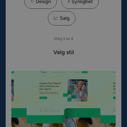
✨ Design
⚡️ Synlighet
📈 Salg
Steg 3 av 4
Velg stil