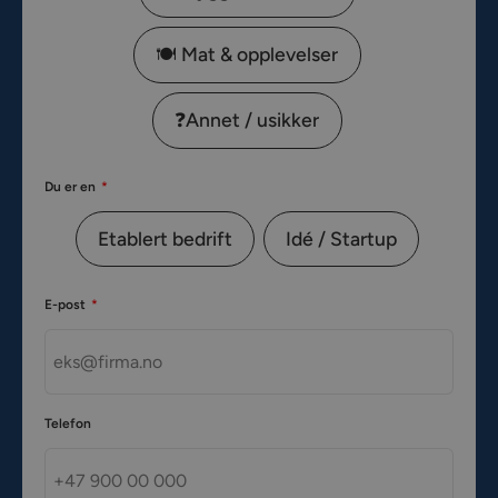
🍽️ Mat & opplevelser
❓Annet / usikker
Du er en
Etablert bedrift
Idé / Startup
E-post
Telefon