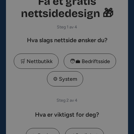
Få et gratis
nettsidedesign 🎁
Steg 1 av 4
Hva slags nettside ønsker du?
🛒 Nettbutikk
🧑‍💼 Bedriftsside
⚙️ System
Steg 2 av 4
Hva er viktigst for deg?