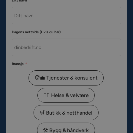
Ditt navn
Dagens nettside (Hvis du har)
Bransje
🧑‍💼 Tjenester & konsulent
🧑‍⚕️ Helse & velvære
🛒 Butikk & netthandel
🛠️ Bygg & håndverk