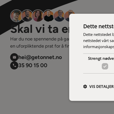
Skal vi ta en prat?
Dette netts
Dette nettstedet 
Har du noe spennende på gang? Vi elsker utfordring
nettstedet vårt s
en uforpliktende prat for å finne ut om vi kan hjelpe
informasjonskaps
hei@getonnet.no
Strengt nødv
35 90 15 00
VIS DETALJER