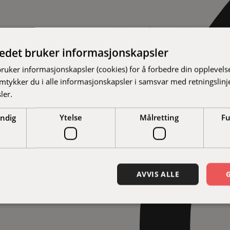
Jeg vil snakke om...
tedet bruker informasjonskapsler
Du kan velge flere.
bruker informasjonskapsler (cookies) for å forbedre din opplevels
er og hårete mål – la oss ta
amtykker du i alle informasjonskapsler i samsvar med retningslinj
Nettside
Webutvikli
.
ler.
Annonsering
Brandi
endig
Ytelse
Målretting
Fu
AVVIS ALLE