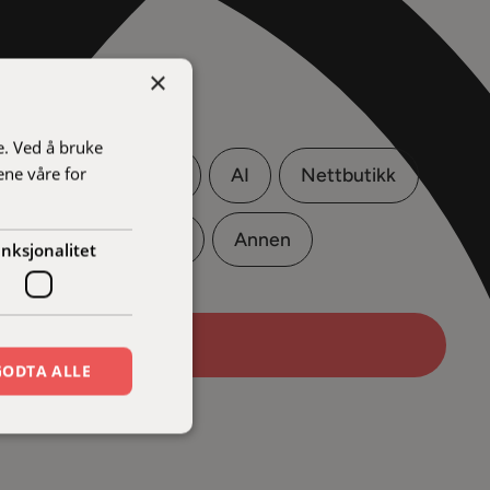
×
e. Ved å bruke
ene våre for
ng
Apputvikling
AI
Nettbutikk
ng
UX/UI Design
Annen
nksjonalitet
Neste
GODTA ALLE