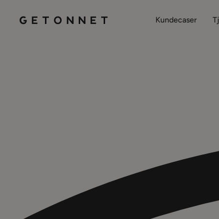
Kundecaser
T